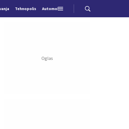
vanja
Tehnopolis
Automobili