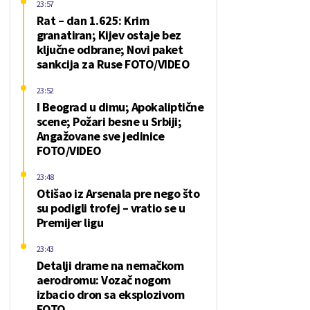
23:57
Rat – dan 1.625: Krim
granatiran; Kijev ostaje bez
ključne odbrane; Novi paket
sankcija za Ruse FOTO/VIDEO
23:52
I Beograd u dimu; Apokaliptične
scene; Požari besne u Srbiji;
Angažovane sve jedinice
FOTO/VIDEO
23:48
Otišao iz Arsenala pre nego što
su podigli trofej – vratio se u
Premijer ligu
23:43
Detalji drame na nemačkom
aerodromu: Vozač nogom
izbacio dron sa eksplozivom
FOTO