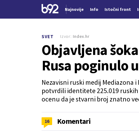
Najnovije
Info
Istočni front
Nova vest
Izvor:
Index.hr
SVET
Objavljena šokan
Rusa poginulo u
Nezavisni ruski medij Mediazona i B
potvrdili identitete 225.019 ruskih
ocenu da je stvarni broj znatno već
Komentari
16