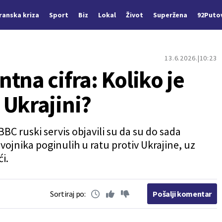
Iranska kriza
Sport
Biz
Lokal
Život
Superžena
92Puto
13.6.2026.
10:23
tna cifra: Koliko je
 Ukrajini?
BC ruski servis objavili su da su do sada
 vojnika poginulih u ratu protiv Ukrajine, uz
i.
Sortiraj po:
Pošalji komentar