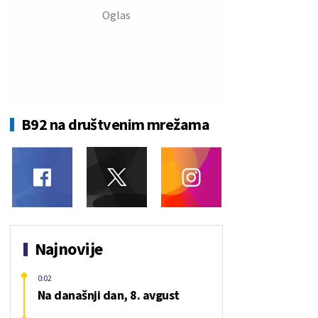
B92 na društvenim mrežama
Najnovije
0:02
Na današnji dan, 8. avgust