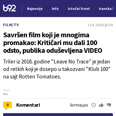
Najnovije
Info
Istočni front
Iranska kr
Nova vest
FILM/TV
13.6.2026.
8:59
Savršen film koji je mnogima
promakao: Kritičari mu dali 100
odsto, publika oduševljena VIDEO
Triler iz 2018. godine "Leave No Trace" je jedan
od retkih koji je dosepo u takozvani "Klub 100"
na sajt Rotten Tomatoes.
Izvor:
Klix
Komentari
0
Sortiraj po: