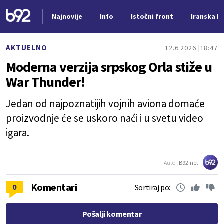
Najnovije
Info
Istočni front
Iranska kr
Nova vest
AKTUELNO
12.6.2026.
18:47
Moderna verzija srpskog Orla stiže u
War Thunder!
Jedan od najpoznatijih vojnih aviona domaće
proizvodnje će se uskoro naći i u svetu video
igara.
Autor:
B92.net
Komentari
0
Sortiraj po:
Pošalji komentar