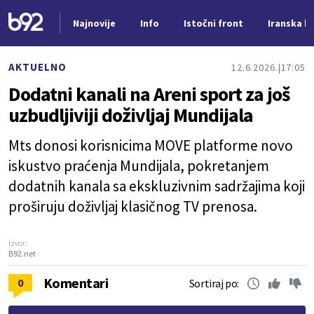
Najnovije
Info
Istočni front
Iranska kr
Nova vest
AKTUELNO
12.6.2026.
17:05
Dodatni kanali na Areni sport za još
uzbudljiviji doživljaj Mundijala
Mts donosi korisnicima MOVE platforme novo
iskustvo praćenja Mundijala, pokretanjem
dodatnih kanala sa ekskluzivnim sadržajima koji
proširuju doživljaj klasičnog TV prenosa.
Izvor:
B92.net
Komentari
0
Sortiraj po: