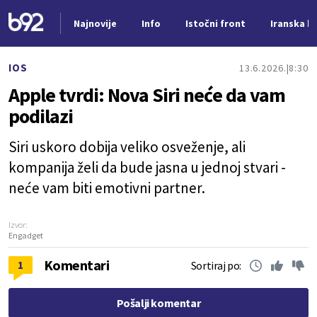
Najnovije
Info
Istočni front
Iranska kr
Nova vest
IOS
13.6.2026.
8:30
Apple tvrdi: Nova Siri neće da vam
podilazi
Siri uskoro dobija veliko osveženje, ali
kompanija želi da bude jasna u jednoj stvari -
neće vam biti emotivni partner.
Izvor:
Engadget
Komentari
1
Sortiraj po:
Pošalji komentar