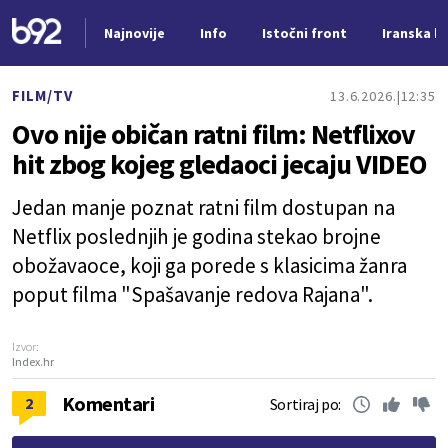
Najnovije
Info
Istočni front
Iranska kr
Nova vest
FILM/TV
13.6.2026.
12:35
Ovo nije običan ratni film: Netflixov
hit zbog kojeg gledaoci jecaju VIDEO
Jedan manje poznat ratni film dostupan na
Netflix poslednjih je godina stekao brojne
obožavaoce, koji ga porede s klasicima žanra
poput filma "Spašavanje redova Rajana".
Izvor:
Index.hr
Komentari
2
Sortiraj po: