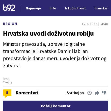
Najnovije
Info
Istočni front
Iranska kr
Nova vest
REGION
12.6.2026.
14:48
Hrvatska uvodi doživotnu robiju
Ministar pravosuđa, uprave i digitalne
transformacije Hrvatske Damir Habijan
predstavio je danas meru uvođenja doživotnog
zatvora.
Izvor:
Tanjug
Komentari
5
Sortiraj po:
Pošalji komentar