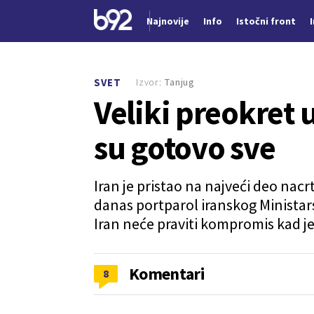
Najnovije
Info
Istočni front
Nova vest
Izvor:
Tanjug
SVET
Veliki preokret 
su gotovo sve
Iran je pristao na najveći deo nac
danas portparol iranskog Ministars
Iran neće praviti kompromis kad je
Komentari
8