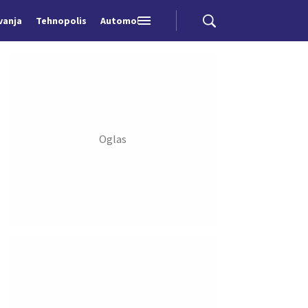
vanja
Tehnopolis
Automobili