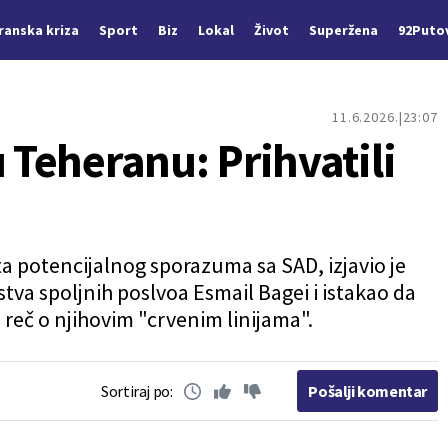
Iranska kriza
Sport
Biz
Lokal
Život
Superžena
92Puto
11.6.2026.
23:07
u Teheranu: Prihvatili
rta potencijalnog sporazuma sa SAD, izjavio je
tva spoljnih poslvoa Esmail Bagei i istakao da
 reč o njihovim "crvenim linijama".
Sortiraj po:
Pošalji komentar