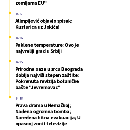
zemljama EU"
14:27
Alimpijević objavio spisak:
Kusturica uz Jokića!
14:26
Paklene temperature: Ovo je
najvreliji grad u Srbiji
14:25
Prirodna oaza u srcu Beograda
dobija najviši stepen zaštite:
Pokrenuta revizija botaničke
bašte "Jevremovac"
14:18
Prava drama u Nemačkoj;
Nađena ogromna bomba;
Naređena hitna evakuacija; U
opasnoj zoni i televizije