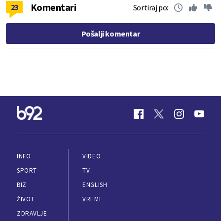
Komentari
23
Sortiraj po:
Pošalji komentar
INFO
VIDEO
SPORT
TV
BIZ
ENGLISH
ŽIVOT
VREME
ZDRAVLJE