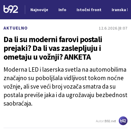
Najnovije
Info
Istočni front
Iranska kr
Nova vest
AKTUELNO
12.6.2026.
8:07
Da li su moderni farovi postali
prejaki? Da li vas zaslepljuju i
ometaju u vožnji? ANKETA
Moderna LED i laserska svetla na automobilima
značajno su poboljšala vidljivost tokom noćne
vožnje, ali sve veći broj vozača smatra da su
postala previše jaka i da ugrožavaju bezbednost
saobraćaja.
Autor:
B92.net