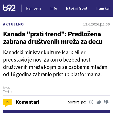
Najnovije
Info
Istočni front
Iranska kr
Nova vest
AKTUELNO
12.6.2026.
11:59
Kanada "prati trend": Predložena
zabrana društvenih mreža za decu
Kanadski ministar kulture Mark Miler
predstavio je novi Zakon o bezbednosti
društvenih mreža kojim bi se osobama mlađim
od 16 godina zabranio pristup platformama.
Izvor:
Tanjug
Komentari
6
Sortiraj po: