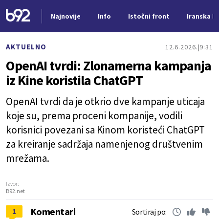
Najnovije
Info
Istočni front
Iranska kr
Nova vest
AKTUELNO
12.6.2026.
9:31
OpenAI tvrdi: Zlonamerna kampanja
iz Kine koristila ChatGPT
OpenAI tvrdi da je otkrio dve kampanje uticaja
koje su, prema proceni kompanije, vodili
korisnici povezani sa Kinom koristeći ChatGPT
za kreiranje sadržaja namenjenog društvenim
mrežama.
Izvor:
B92.net
Komentari
1
Sortiraj po: