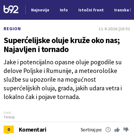
Najnovije
Info
Istočni front
Iranska kr
Nova vest
REGION
11.6.2026.
10:51
Superćelijske oluje kruže oko nas;
Najavljen i tornado
Jake i potencijalno opasne oluje pogodile su
delove Poljske i Rumunije, a meteorološke
službe su upozorile na mogućnost
superćelijskih oluja, grada, jakih udara vetra i
lokalno čak i pojave tornada.
Izvor:
Tanjug
Komentari
0
Sortiraj po: