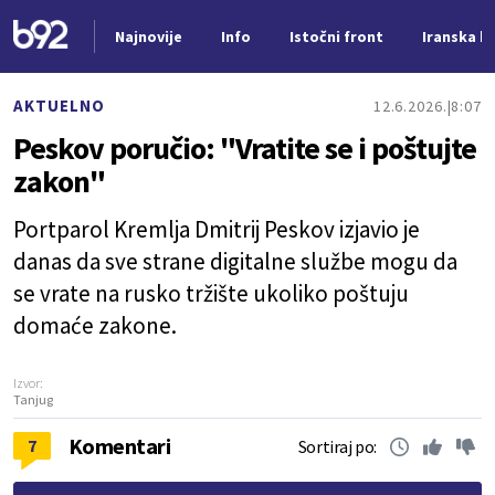
Najnovije
Info
Istočni front
Iranska kr
Nova vest
AKTUELNO
12.6.2026.
8:07
Peskov poručio: "Vratite se i poštujte
zakon"
Portparol Kremlja Dmitrij Peskov izjavio je
danas da sve strane digitalne službe mogu da
se vrate na rusko tržište ukoliko poštuju
domaće zakone.
Izvor:
Tanjug
Komentari
7
Sortiraj po: