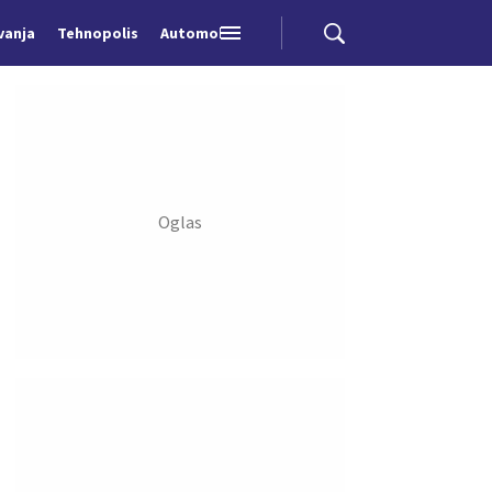
vanja
Tehnopolis
Automobili