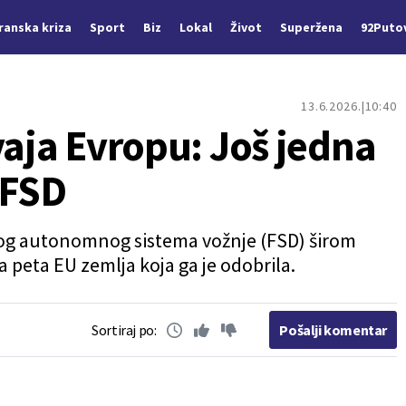
Iranska kriza
Sport
Biz
Lokal
Život
Superžena
92Puto
13.6.2026.
10:40
vaja Evropu: Još jedna
 FSD
svog autonomnog sistema vožnje (FSD) širom
a peta EU zemlja koja ga je odobrila.
Sortiraj po:
Pošalji komentar