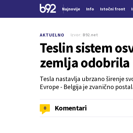
Najnovije
Info
Istočni front
Nova vest
Izvor:
B92.net
AKTUELNO
Teslin sistem os
zemlja odobrila
Tesla nastavlja ubrzano širenje 
Evrope - Belgija je zvanično postal
Komentari
0