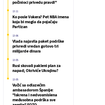
počinioci privedu pravdi"
13:11
Ko posle Vokera? Pet NBA imena
koja bi mogla da pojačaju
Partizan
13:06
Vlada najavila paket podrške
privredi vredan gotovo tri
milijarde dinara
13:05
Rusi skovali pakleni plan za
napad; Okriviće Ukrajinu?
13:05
Vučić sa odlazećim
ambasadorom Španije:
"Iskrena i nedvosmislena
međusobna podrška sve
zemlje" FOTO