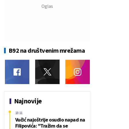
B92 na društvenim mrežama
Najnovije
13:11
Vučić najoštrije osudio napad na
Filipovića: "Tražim da se