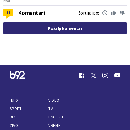
Mediji
Komentari
11
Sortiraj po:
Pošalji komentar
INFO
VIDEO
SPORT
TV
BIZ
ENGLISH
ŽIVOT
VREME