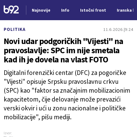
Najnovije
Info
Istočni front
Iranska kr
Nova vest
POLITIKA
11.6.2026.
9:24
Novi udar podgoričkih "Vijesti" na
pravoslavlje: SPC im nije smetala
kad ih je dovela na vlast FOTO
Digitalni forenzički centar (DFC) za pogoričke
"Vijesti" opisuje Srpsku pravoslavnu crkvu
(SPC) kao "faktor sa značajnim mobilizacionim
kapacitetom, čije delovanje može prevazići
verski okvir i ući u zonu nacionalne i političke
mobilizacije", pišu mediji.
Izvor: