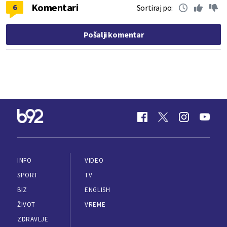
Komentari
6
Sortiraj po:
Pošalji komentar
INFO
VIDEO
SPORT
TV
BIZ
ENGLISH
ŽIVOT
VREME
ZDRAVLJE