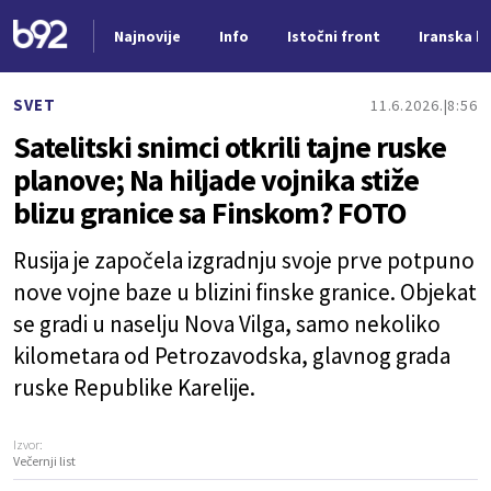
Najnovije
Info
Istočni front
Iranska kr
Nova vest
SVET
11.6.2026.
8:56
Satelitski snimci otkrili tajne ruske
planove; Na hiljade vojnika stiže
blizu granice sa Finskom? FOTO
Rusija je započela izgradnju svoje prve potpuno
nove vojne baze u blizini finske granice. Objekat
se gradi u naselju Nova Vilga, samo nekoliko
kilometara od Petrozavodska, glavnog grada
ruske Republike Karelije.
Izvor:
Večernji list