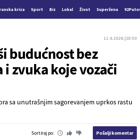
Iranska kriza
Sport
Biz
Lokal
Život
Superžena
92Puto
11.6.2026.
20:50
ši budućnost bez
 i zvuka koje vozači
ora sa unutrašnjim sagorevanjem uprkos rastu
Sortiraj po:
Pošalji komentar