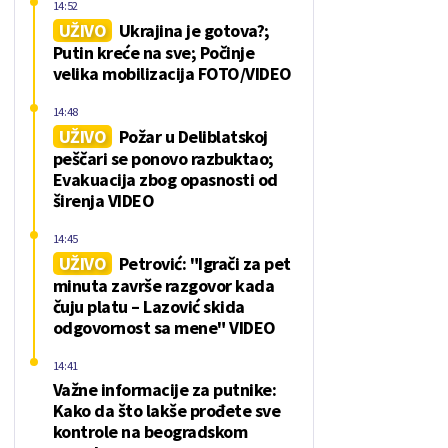
14:52
UŽIVO
Ukrajina je gotova?;
Putin kreće na sve; Počinje
velika mobilizacija FOTO/VIDEO
14:48
UŽIVO
Požar u Deliblatskoj
peščari se ponovo razbuktao;
Evakuacija zbog opasnosti od
širenja VIDEO
14:45
UŽIVO
Petrović: "Igrači za pet
minuta završe razgovor kada
čuju platu – Lazović skida
odgovornost sa mene" VIDEO
14:41
Važne informacije za putnike:
Kako da što lakše prođete sve
kontrole na beogradskom