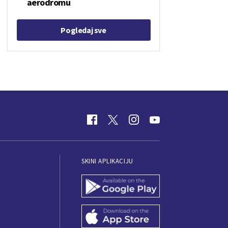
aerodromu
Pogledaj sve
SKINI APLIKACIJU