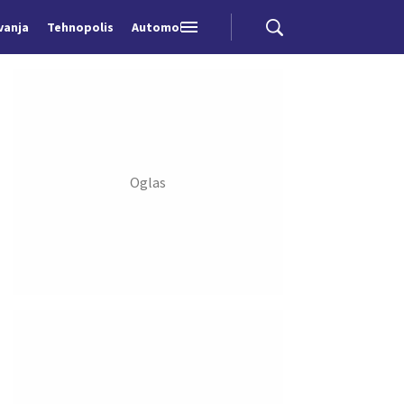
vanja
Tehnopolis
Automobili