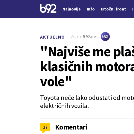
Najnovije
Info
Istočni front
Nova vest
Autor:
B92.net
AKTUELNO
"Najviše me pla
klasičnih motora
vole"
Toyota neće lako odustati od mot
električnih vozila.
Komentari
17