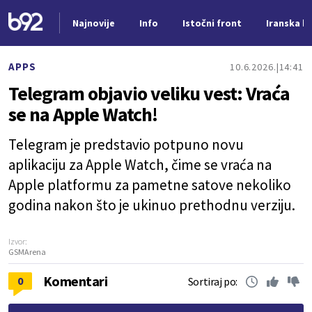
Najnovije
Info
Istočni front
Iranska kr
Nova vest
APPS
10.6.2026.
14:41
Telegram objavio veliku vest: Vraća
se na Apple Watch!
Telegram je predstavio potpuno novu
aplikaciju za Apple Watch, čime se vraća na
Apple platformu za pametne satove nekoliko
godina nakon što je ukinuo prethodnu verziju.
Izvor:
GSMArena
Komentari
0
Sortiraj po: