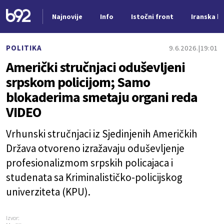
Najnovije
Info
Istočni front
Iranska kr
Nova vest
POLITIKA
9.6.2026.
19:01
Američki stručnjaci oduševljeni
srpskom policijom; Samo
blokaderima smetaju organi reda
VIDEO
Vrhunski stručnjaci iz Sjedinjenih Američkih
Država otvoreno izražavaju oduševljenje
profesionalizmom srpskih policajaca i
studenata sa Kriminalističko-policijskog
univerziteta (KPU).
Izvor: