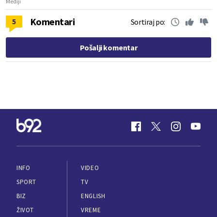
Mediji
Komentari
5
Sortiraj po:
Pošalji komentar
INFO
VIDEO
SPORT
TV
BIZ
ENGLISH
ŽIVOT
VREME