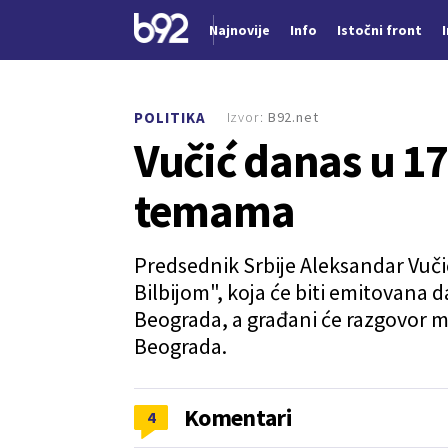
Najnovije
Info
Istočni front
Nova vest
Izvor:
B92.net
POLITIKA
Vučić danas u 17
temama
Predsednik Srbije Aleksandar Vuči
Bilbijom", koja će biti emitovana
Beograda, a građani će razgovor m
Beograda.
Komentari
4