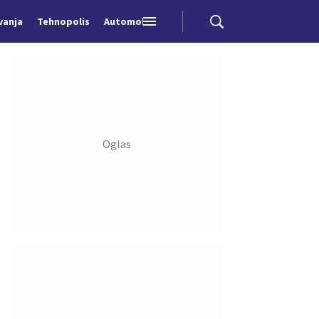
vanja
Tehnopolis
Automobili