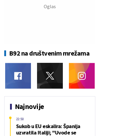
B92 na društvenim mrežama
Najnovije
22:50
Sukob u EU eskalira: Španija
uzvratila Italiji; "Uvode se