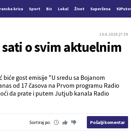
Iranska kriza
Sport
Biz
Lokal
Život
Superžena
92Puto
10.6.2026.
7:39
 sati o svim aktuelnim
ć biće gost emisije "U sredu sa Bojanom
 danas od 17 časova na Prvom programu Radio
oći da prate i putem Jutjub kanala Radio
Sortiraj po:
Pošalji komentar