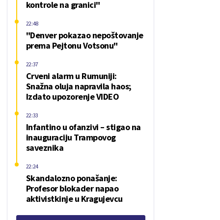
kontrole na granici"
22:48
"Denver pokazao nepoštovanje
prema Pejtonu Votsonu"
22:37
Crveni alarm u Rumuniji:
Snažna oluja napravila haos;
Izdato upozorenje VIDEO
22:33
Infantino u ofanzivi – stigao na
inauguraciju Trampovog
saveznika
22:24
Skandalozno ponašanje:
Profesor blokader napao
aktivistkinje u Kragujevcu