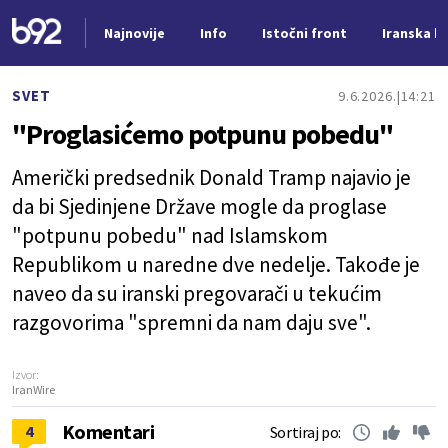
Najnovije
Info
Istočni front
Iranska kr
Nova vest
SVET
9.6.2026.
14:21
"Proglasićemo potpunu pobedu"
Američki predsednik Donald Tramp najavio je
da bi Sjedinjene Države mogle da proglase
"potpunu pobedu" nad Islamskom
Republikom u naredne dve nedelje. Takođe je
naveo da su iranski pregovarači u tekućim
razgovorima "spremni da nam daju sve".
Izvor:
IranWire
Komentari
4
Sortiraj po: