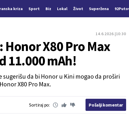
Iranska kriza
Sport
Biz
Lokal
Život
Superžena
92Puto
14.6.2026.
10:30
a: Honor X80 Pro Max
od 11.000 mAh!
e sugerišu da bi Honor u Kini mogao da proširi
 Honor X80 Pro Max.
Sortiraj po:
Pošalji komentar