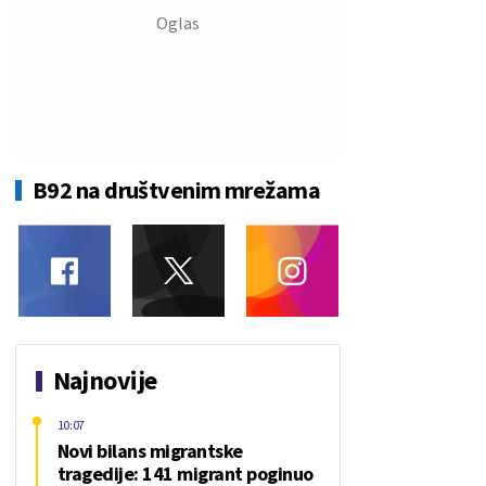
B92 na društvenim mrežama
Najnovije
10:07
Novi bilans migrantske
tragedije: 141 migrant poginuo