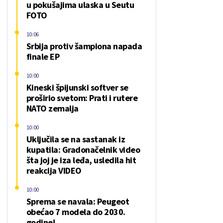
u pokušajima ulaska u Seutu
FOTO
10:06
Srbija protiv šampiona napada
finale EP
10:00
Kineski špijunski softver se
proširio svetom: Prati i rutere
NATO zemalja
10:00
Uključila se na sastanak iz
kupatila: Gradonačelnik video
šta joj je iza leđa, usledila hit
reakcija VIDEO
10:00
Sprema se navala: Peugeot
obećao 7 modela do 2030.
godine!