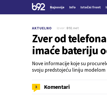
Najnovije
Info
Istočni front
Nova vest
Izvor:
B92.net
AKTUELNO
Zver od telefon
imaće bateriju 
Nove informacije koje su procurel
svoju predstojeću liniju modelom
Komentari
3