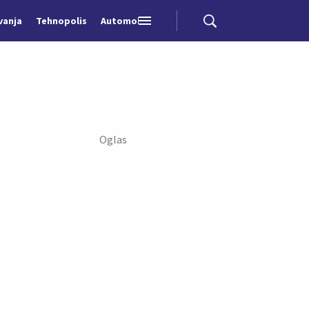
vanja
Tehnopolis
Automobili