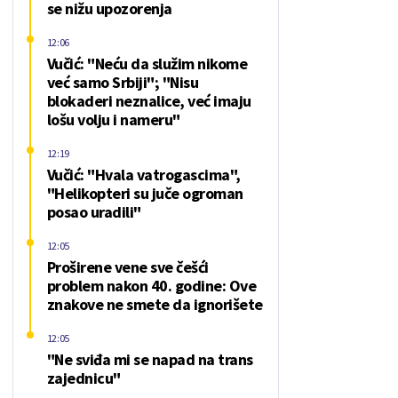
se nižu upozorenja
12:06
Vučić: "Neću da služim nikome
već samo Srbiji"; "Nisu
blokaderi neznalice, već imaju
lošu volju i nameru"
12:19
Vučić: "Hvala vatrogascima",
"Helikopteri su juče ogroman
posao uradili"
12:05
Proširene vene sve češći
problem nakon 40. godine: Ove
znakove ne smete da ignorišete
12:05
"Ne sviđa mi se napad na trans
zajednicu"