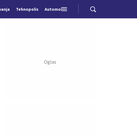
vanja
Tehnopolis
Automobili