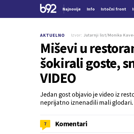
Najnovije
Info
Istočni front
Nova vest
Izvor:
Jutarnji list/Monika Kave
AKTUELNO
Miševi u restor
šokirali goste, 
VIDEO
Jedan gost objavio je video iz re
neprijatno iznenadili mali glodari.
Komentari
7