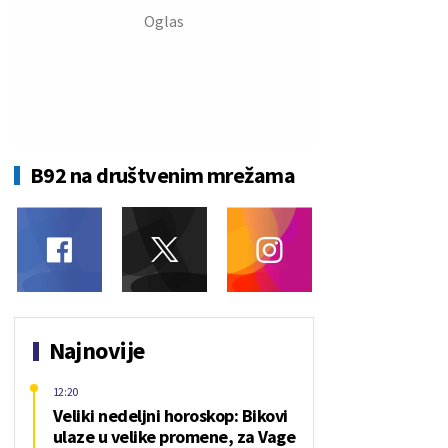
B92 na društvenim mrežama
Najnovije
12:20
Veliki nedeljni horoskop: Bikovi
ulaze u velike promene, za Vage