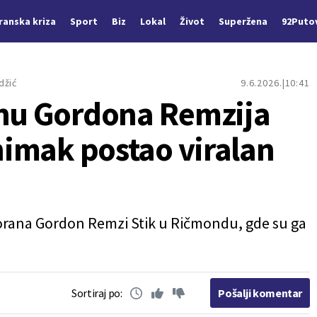
Iranska kriza
Sport
Biz
Lokal
Život
Superžena
92Puto
džić
9.6.2026.
10:41
anu Gordona Remzija
snimak postao viralan
storana Gordon Remzi Stik u Ričmondu, gde su ga
Sortiraj po:
Pošalji komentar