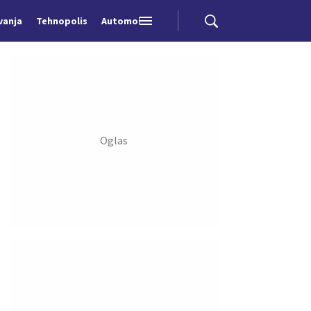
vanja
Tehnopolis
Automobili