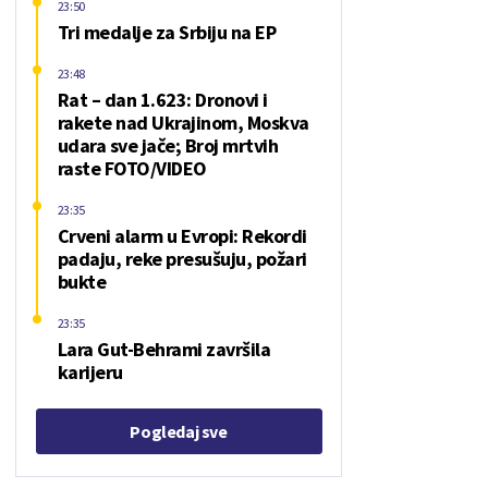
23:50
Tri medalje za Srbiju na EP
23:48
Rat – dan 1.623: Dronovi i
rakete nad Ukrajinom, Moskva
udara sve jače; Broj mrtvih
raste FOTO/VIDEO
23:35
Crveni alarm u Evropi: Rekordi
padaju, reke presušuju, požari
bukte
23:35
Lara Gut-Behrami završila
karijeru
Pogledaj sve