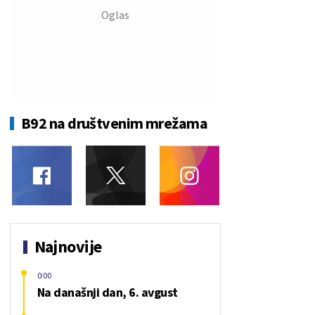
B92 na društvenim mrežama
Najnovije
0:00
Na današnji dan, 6. avgust