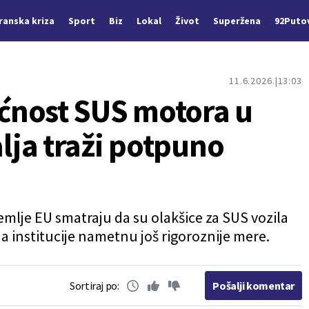
Iranska kriza
Sport
Biz
Lokal
Život
Superžena
92Puto
11.6.2026.
13:03
ćnost SUS motora u
ja traži potpuno
zemlje EU smatraju da su olakšice za SUS vozila
a institucije nametnu još rigoroznije mere.
Sortiraj po:
Pošalji komentar