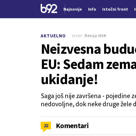
Najnovije
Info
Istočni front
Nova vest
Izvor:
Revija HAK
AKTUELNO
Neizvesna budu
EU: Sedam zemal
ukidanje!
Saga još nije završena - pojedine 
nedovoljne, dok neke druge žele d
Komentari
22