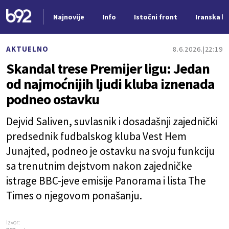
Najnovije
Info
Istočni front
Iranska kr
Nova vest
AKTUELNO
8.6.2026.
22:19
Skandal trese Premijer ligu: Jedan
od najmoćnijih ljudi kluba iznenada
podneo ostavku
Dejvid Saliven, suvlasnik i dosadašnji zajednički
predsednik fudbalskog kluba Vest Hem
Junajted, podneo je ostavku na svoju funkciju
sa trenutnim dejstvom nakon zajedničke
istrage BBC-jeve emisije Panorama i lista The
Times o njegovom ponašanju.
Izvor: