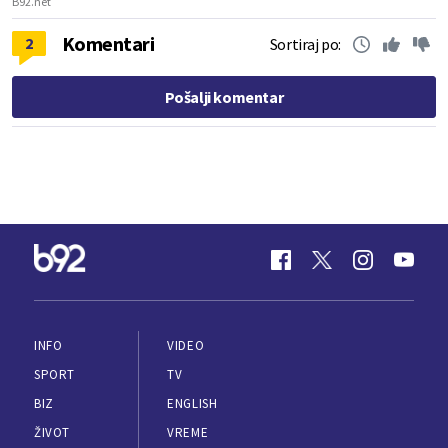
B92.net
Komentari
2
Sortiraj po:
Pošalji komentar
INFO
VIDEO
SPORT
TV
BIZ
ENGLISH
ŽIVOT
VREME