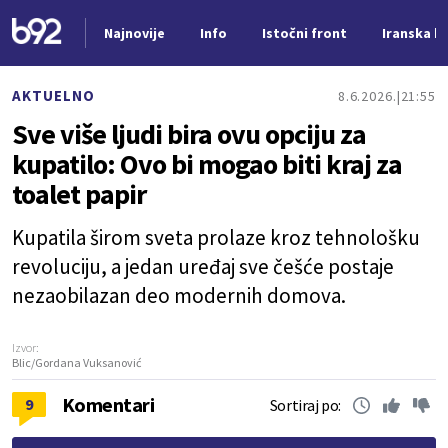
Najnovije
Info
Istočni front
Iranska kr
Nova vest
AKTUELNO
8.6.2026.
21:55
Sve više ljudi bira ovu opciju za
kupatilo: Ovo bi mogao biti kraj za
toalet papir
Kupatila širom sveta prolaze kroz tehnološku
revoluciju, a jedan uređaj sve češće postaje
nezaobilazan deo modernih domova.
Izvor:
Blic/Gordana Vuksanović
Komentari
9
Sortiraj po: