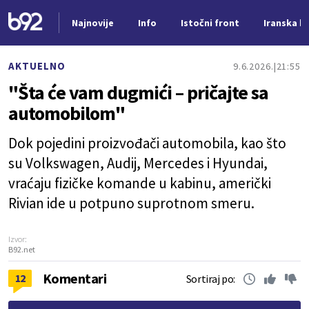
Najnovije
Info
Istočni front
Iranska kr
Nova vest
AKTUELNO
9.6.2026.
21:55
"Šta će vam dugmići – pričajte sa
automobilom"
Dok pojedini proizvođači automobila, kao što
su Volkswagen, Audij, Mercedes i Hyundai,
vraćaju fizičke komande u kabinu, američki
Rivian ide u potpuno suprotnom smeru.
Izvor:
B92.net
Komentari
12
Sortiraj po: