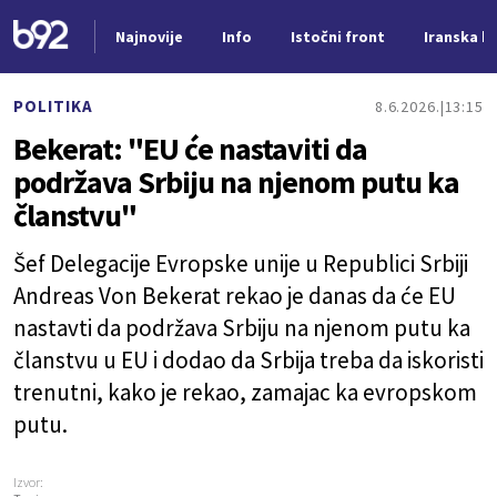
Najnovije
Info
Istočni front
Iranska kr
Nova vest
POLITIKA
8.6.2026.
13:15
Bekerat: "EU će nastaviti da
podržava Srbiju na njenom putu ka
članstvu"
Šef Delegacije Evropske unije u Republici Srbiji
Andreas Von Bekerat rekao je danas da će EU
nastavti da podržava Srbiju na njenom putu ka
članstvu u EU i dodao da Srbija treba da iskoristi
trenutni, kako je rekao, zamajac ka evropskom
putu.
Izvor: