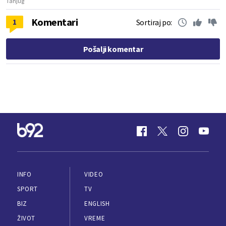
Tanjug
Komentari
1
Sortiraj po:
Pošalji komentar
INFO
VIDEO
SPORT
TV
BIZ
ENGLISH
ŽIVOT
VREME