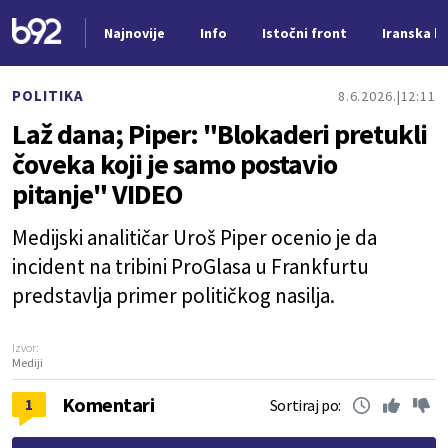
Najnovije
Info
Istočni front
Iranska kr
Nova vest
POLITIKA
8.6.2026.
12:11
Laž dana; Piper: "Blokaderi pretukli
čoveka koji je samo postavio
pitanje" VIDEO
Medijski analitičar Uroš Piper ocenio je da
incident na tribini ProGlasa u Frankfurtu
predstavlja primer političkog nasilja.
Izvor:
Mediji
Komentari
1
Sortiraj po: