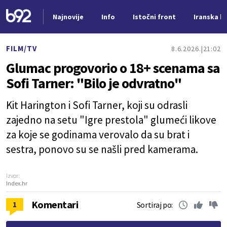
Najnovije
Info
Istočni front
Iranska kr
Nova vest
FILM/TV
8.6.2026.
21:02
Glumac progovorio o 18+ scenama sa
Sofi Tarner: "Bilo je odvratno"
Kit Harington i Sofi Tarner, koji su odrasli
zajedno na setu "Igre prestola" glumeći likove
za koje se godinama verovalo da su brat i
sestra, ponovo su se našli pred kamerama.
Izvor:
Index.hr
Komentari
1
Sortiraj po: