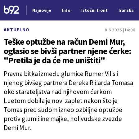
Najnovije
Info
Istočni front
Iranska kr
Nova vest
AKTUELNO
8.6.2026.
14:06
Teške optužbe na račun Demi Mur,
oglasio se bivši partner njene ćerke:
"Pretila je da će me uništiti"
Pravna bitka između glumice Rumer Vilis i
njenog bivšeg partnera Dereka Ričarda Tomasa
oko starateljstva nad njihovom ćerkom
Luetom dobila je novi zaplet nakon što je
Tomas pred sudom izneo ozbiljne optužbe
protiv glumičine majke, holivudske zvezde
Demi Mur.