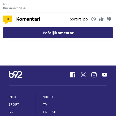
Izvor:
Dnevni avaz/E.A.
Komentari
0
Sortiraj po:
Pošalji komentar
INFO
VIDEO
SPORT
TV
BIZ
ENGLISH