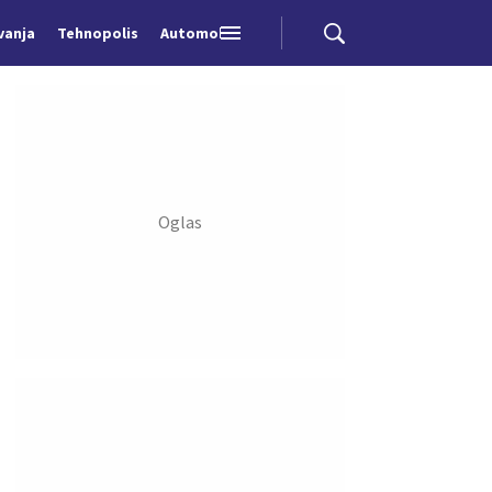
vanja
Tehnopolis
Automobili