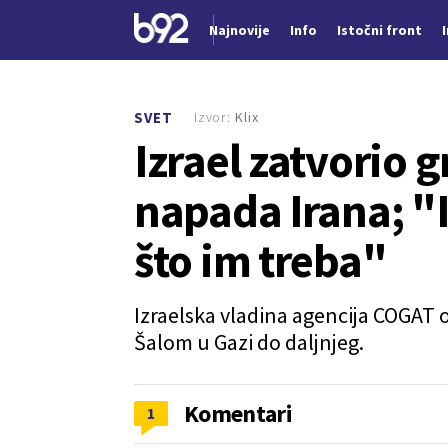
Najnovije
Info
Istočni front
Nova vest
Izvor:
Klix
SVET
Izrael zatvorio
napada Irana; "I
što im treba"
Izraelska vladina agencija COGAT o
Šalom u Gazi do daljnjeg.
Komentari
1