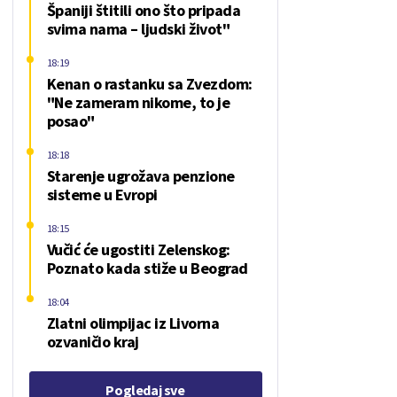
Španiji štitili ono što pripada
svima nama – ljudski život"
18:19
Kenan o rastanku sa Zvezdom:
"Ne zameram nikome, to je
posao"
18:18
Starenje ugrožava penzione
sisteme u Evropi
18:15
Vučić će ugostiti Zelenskog:
Poznato kada stiže u Beograd
18:04
Zlatni olimpijac iz Livorna
ozvaničio kraj
Pogledaj sve