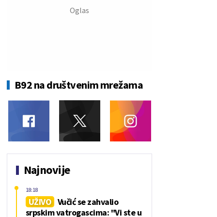
B92 na društvenim mrežama
Najnovije
18:18
UŽIVO
Vučić se zahvalio
srpskim vatrogascima: "Vi ste u