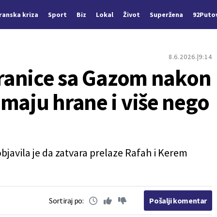
Iranska kriza
Sport
Biz
Lokal
Život
Superžena
92Puto
8.6.2026.
9:14
 granice sa Gazom nakon
maju hrane i više nego
bjavila je da zatvara prelaze Rafah i Kerem
Sortiraj po:
Pošalji komentar