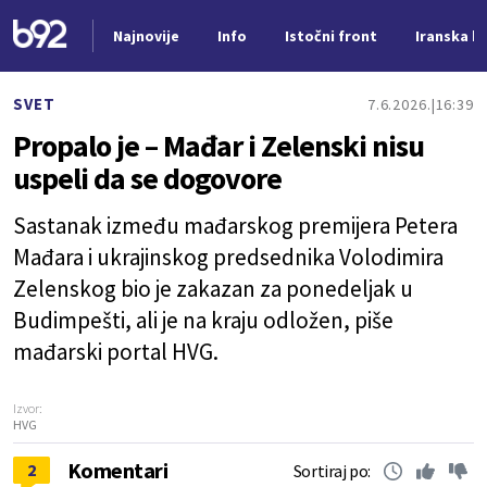
Najnovije
Info
Istočni front
Iranska kr
Nova vest
SVET
7.6.2026.
16:39
Propalo je – Mađar i Zelenski nisu
uspeli da se dogovore
Sastanak između mađarskog premijera Petera
Mađara i ukrajinskog predsednika Volodimira
Zelenskog bio je zakazan za ponedeljak u
Budimpešti, ali je na kraju odložen, piše
mađarski portal HVG.
Izvor:
HVG
Komentari
2
Sortiraj po: