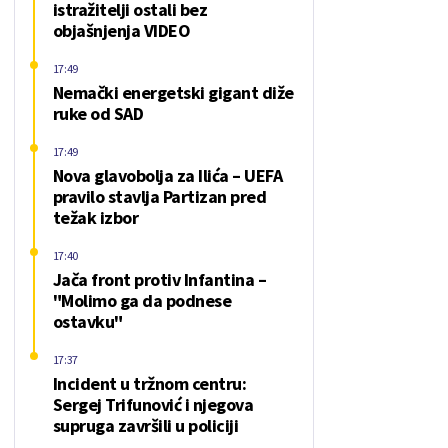
istražitelji ostali bez
objašnjenja VIDEO
17:49
Nemački energetski gigant diže
ruke od SAD
17:49
Nova glavobolja za Ilića – UEFA
pravilo stavlja Partizan pred
težak izbor
17:40
Jača front protiv Infantina –
"Molimo ga da podnese
ostavku"
17:37
Incident u tržnom centru:
Sergej Trifunović i njegova
supruga završili u policiji