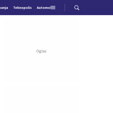
vanja
Tehnopolis
Automobili