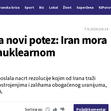
Iranska kriza
Sport
Biz
Lokal
Život
Superžena
92Puto
7.6.2026.
16:18
 novi potez: Iran mora
o nuklearnom
slala nacrt rezolucije kojim od Irana traži
strojenjima i zalihama obogaćenog uranijuma,
A.
Sortiraj po:
Pošalji komentar