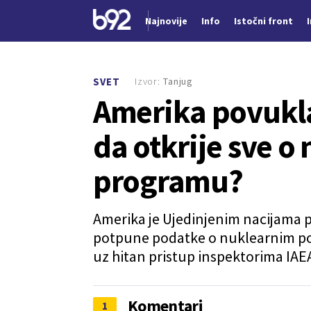
Najnovije
Info
Istočni front
Nova vest
Izvor:
Tanjug
SVET
Amerika povukla
da otkrije sve 
programu?
Amerika je Ujedinjenim nacijama po
potpune podatke o nuklearnim po
uz hitan pristup inspektorima IAE
Komentari
1