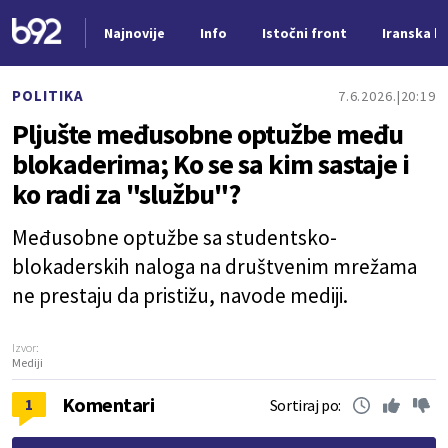
Najnovije
Info
Istočni front
Iranska kr
Nova vest
POLITIKA
7.6.2026.
20:19
Pljušte međusobne optužbe među
blokaderima; Ko se sa kim sastaje i
ko radi za "službu"?
Međusobne optužbe sa studentsko-
blokaderskih naloga na društvenim mrežama
ne prestaju da pristižu, navode mediji.
Izvor:
Mediji
Komentari
1
Sortiraj po: