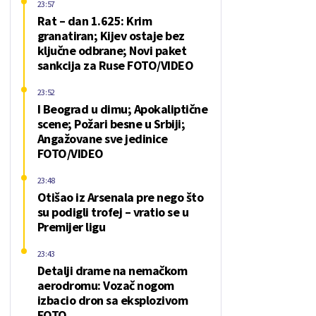
23:57
Rat – dan 1.625: Krim
granatiran; Kijev ostaje bez
ključne odbrane; Novi paket
sankcija za Ruse FOTO/VIDEO
23:52
I Beograd u dimu; Apokaliptične
scene; Požari besne u Srbiji;
Angažovane sve jedinice
FOTO/VIDEO
23:48
Otišao iz Arsenala pre nego što
su podigli trofej – vratio se u
Premijer ligu
23:43
Detalji drame na nemačkom
aerodromu: Vozač nogom
izbacio dron sa eksplozivom
FOTO