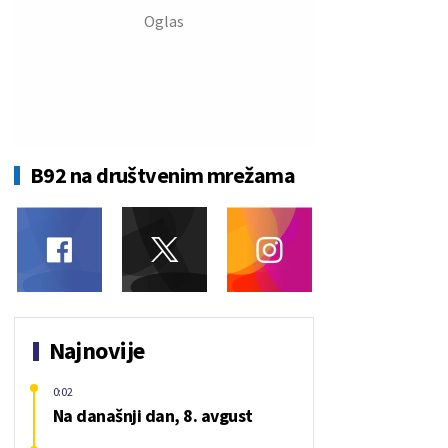
B92 na društvenim mrežama
Najnovije
0:02
Na današnji dan, 8. avgust