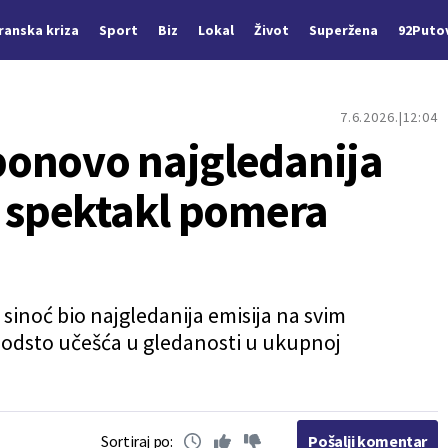
Iranska kriza
Sport
Biz
Lokal
Život
Superžena
92Puto
7.6.2026.
12:04
ponovo najgledanija
i spektakl pomera
sinoć bio najgledanija emisija na svim
 odsto učešća u gledanosti u ukupnoj
Sortiraj po:
Pošalji komentar