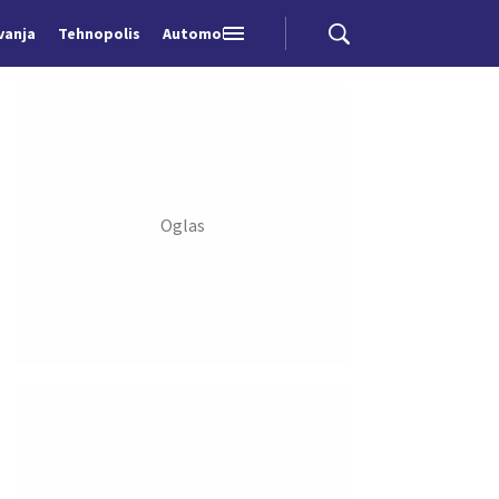
vanja
Tehnopolis
Automobili