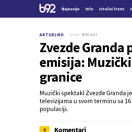
Najnovije
Info
Istočni front
Nova vest
Izvor:
B92.net
AKTUELNO
Zvezde Granda 
emisija: Muzičk
granice
Muzički spektakl Zvezde Granda je 
televizijama u svom terminu sa 16
populaciji.
Komentari
0