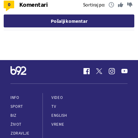
Komentari
0
Sortiraj po:
Pošalji komentar
INFO
VIDEO
SPORT
TV
BIZ
ENGLISH
ŽIVOT
VREME
ZDRAVLJE