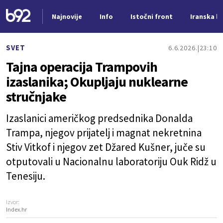
Najnovije
Info
Istočni front
Iranska kr
Nova vest
SVET
6.6.2026.
23:10
Tajna operacija Trampovih
izaslanika; Okupljaju nuklearne
stručnjake
Izaslanici američkog predsednika Donalda
Trampa, njegov prijatelj i magnat nekretnina
Stiv Vitkof i njegov zet Džared Kušner, juče su
otputovali u Nacionalnu laboratoriju Ouk Ridž u
Tenesiju.
Izvor:
Index.hr