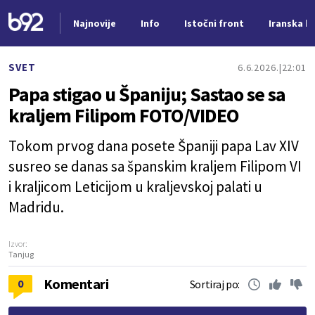
Najnovije
Info
Istočni front
Iranska kr
Nova vest
SVET
6.6.2026.
22:01
Papa stigao u Španiju; Sastao se sa
kraljem Filipom FOTO/VIDEO
Tokom prvog dana posete Španiji papa Lav XIV
susreo se danas sa španskim kraljem Filipom VI
i kraljicom Leticijom u kraljevskoj palati u
Madridu.
Izvor:
Tanjug
Komentari
0
Sortiraj po: