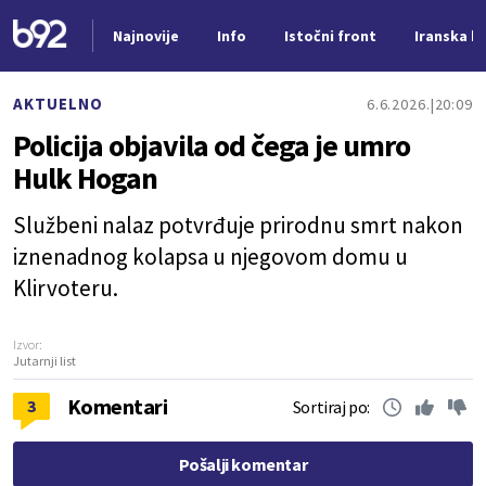
Najnovije
Info
Istočni front
Iranska kr
Nova vest
AKTUELNO
6.6.2026.
20:09
Policija objavila od čega je umro
Hulk Hogan
Službeni nalaz potvrđuje prirodnu smrt nakon
iznenadnog kolapsa u njegovom domu u
Klirvoteru.
Izvor:
Jutarnji list
Komentari
3
Sortiraj po:
Pošalji komentar