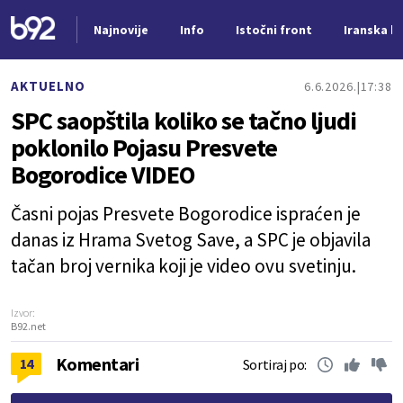
Najnovije
Info
Istočni front
Iranska kr
Nova vest
AKTUELNO
6.6.2026.
17:38
SPC saopštila koliko se tačno ljudi
poklonilo Pojasu Presvete
Bogorodice VIDEO
Časni pojas Presvete Bogorodice ispraćen je
danas iz Hrama Svetog Save, a SPC je objavila
tačan broj vernika koji je video ovu svetinju.
Izvor:
B92.net
Komentari
14
Sortiraj po: