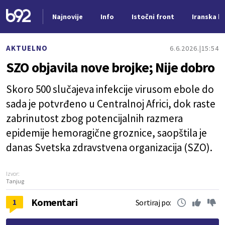
Najnovije
Info
Istočni front
Iranska kr
Nova vest
AKTUELNO
6.6.2026.
15:54
SZO objavila nove brojke; Nije dobro
Skoro 500 slučajeva infekcije virusom ebole do
sada je potvrđeno u Centralnoj Africi, dok raste
zabrinutost zbog potencijalnih razmera
epidemije hemoragične groznice, saopštila je
danas Svetska zdravstvena organizacija (SZO).
Izvor:
Tanjug
Komentari
1
Sortiraj po: