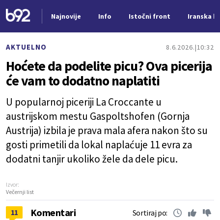
Najnovije
Info
Istočni front
Iranska kr
Nova vest
AKTUELNO
8.6.2026.
10:32
Hoćete da podelite picu? Ova picerija
će vam to dodatno naplatiti
U popularnoj piceriji La Croccante u
austrijskom mestu Gaspoltshofen (Gornja
Austrija) izbila je prava mala afera nakon što su
gosti primetili da lokal naplaćuje 11 evra za
dodatni tanjir ukoliko žele da dele picu.
Izvor:
Večernji list
Komentari
11
Sortiraj po: