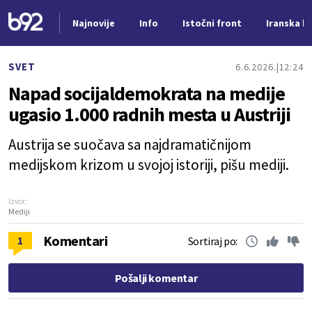
Najnovije
Info
Istočni front
Iranska kr
Nova vest
SVET
6.6.2026.
12:24
Napad socijaldemokrata na medije
ugasio 1.000 radnih mesta u Austriji
Austrija se suočava sa najdramatičnijom
medijskom krizom u svojoj istoriji, pišu mediji.
Izvor:
Mediji
Komentari
1
Sortiraj po:
Pošalji komentar