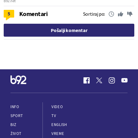
B92.net
Komentari
5
Sortiraj po:
Pošalji komentar
INFO
VIDEO
SPORT
TV
BIZ
ENGLISH
ŽIVOT
VREME