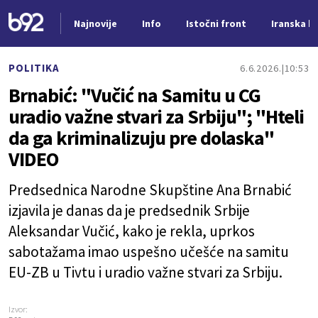
Najnovije
Info
Istočni front
Iranska kr
Nova vest
POLITIKA
6.6.2026.
10:53
Brnabić: "Vučić na Samitu u CG
uradio važne stvari za Srbiju"; "Hteli
da ga kriminalizuju pre dolaska"
VIDEO
Predsednica Narodne Skupštine Ana Brnabić
izjavila je danas da je predsednik Srbije
Aleksandar Vučić, kako je rekla, uprkos
sabotažama imao uspešno učešće na samitu
EU-ZB u Tivtu i uradio važne stvari za Srbiju.
Izvor: