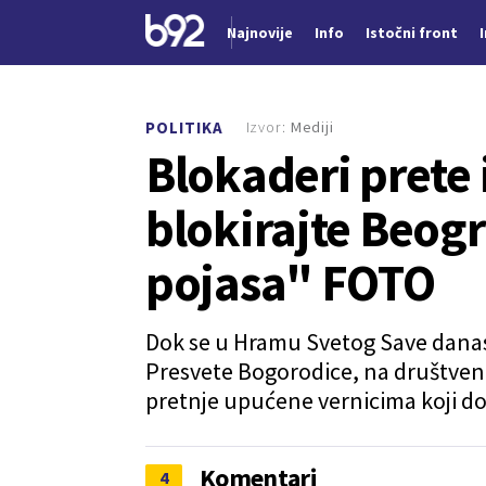
Najnovije
Info
Istočni front
Nova vest
Izvor:
Mediji
POLITIKA
Blokaderi prete 
blokirajte Beog
pojasa" FOTO
Dok se u Hramu Svetog Save danas
Presvete Bogorodice, na društven
pretnje upućene vernicima koji dol
Komentari
4