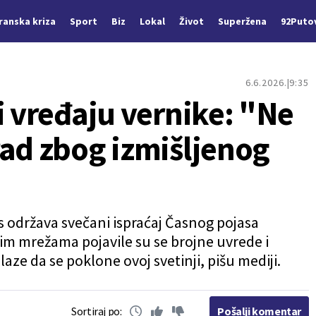
Iranska kriza
Sport
Biz
Lokal
Život
Superžena
92Puto
6.6.2026.
9:35
i vređaju vernike: "Ne
rad zbog izmišljenog
 održava svečani ispraćaj Časnog pojasa
im mrežama pojavile su se brojne uvrede i
aze da se poklone ovoj svetinji, pišu mediji.
Sortiraj po:
Pošalji komentar