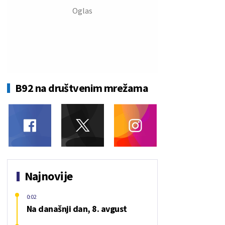
B92 na društvenim mrežama
Najnovije
0:02
Na današnji dan, 8. avgust