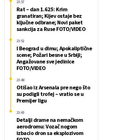
23:57
Rat – dan 1.625: Krim
granatiran; Kijev ostaje bez
ključne odbrane; Novi paket
sankcija za Ruse FOTO/VIDEO
23:52
I Beograd u dimu; Apokaliptične
scene; Požari besne u Srbiji;
Angažovane sve jedinice
FOTO/VIDEO
23:48
Otišao iz Arsenala pre nego što
su podigli trofej – vratio se u
Premijer ligu
23:43
Detalji drame na nemačkom
aerodromu: Vozač nogom
izbacio dron sa eksplozivom
FOTO