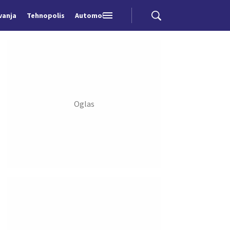
vanja
Tehnopolis
Automobili