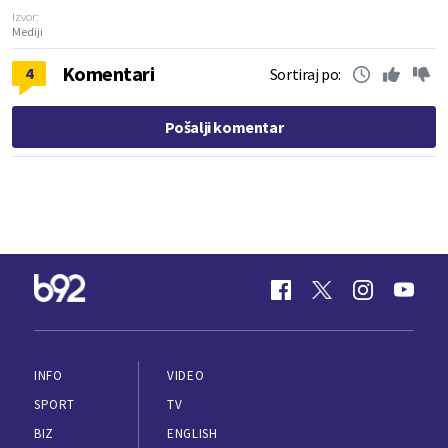
Izvor:
Mediji
Komentari
4
Sortiraj po:
Pošalji komentar
INFO
VIDEO
SPORT
TV
BIZ
ENGLISH