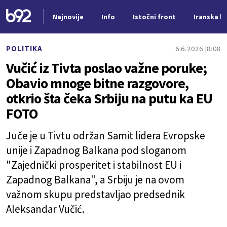
Najnovije
Info
Istočni front
Iranska kr
Nova vest
POLITIKA
6.6.2026.
8:08
Vučić iz Tivta poslao važne poruke;
Obavio mnoge bitne razgovore,
otkrio šta čeka Srbiju na putu ka EU
FOTO
Juče je u Tivtu održan Samit lidera Evropske
unije i Zapadnog Balkana pod sloganom
"Zajednički prosperitet i stabilnost EU i
Zapadnog Balkana", a Srbiju je na ovom
važnom skupu predstavljao predsednik
Aleksandar Vučić.