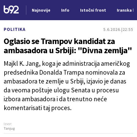
Najnovije
Info
Istočni front
Iranska kr
Nova vest
POLITIKA
5.6.2026.
22:55
Oglasio se Trampov kandidat za
ambasadora u Srbiji: "Divna zemlja"
Majkl K. Jang, koga je administracija američkog
predsednika Donalda Trampa nominovala za
ambasadora te zemlje u Srbiji, izjavio je danas
da veoma poštuje ulogu Senata u procesu
izbora ambasadora i da trenutno neće
komentarisati taj proces.
Izvor:
Tanjug