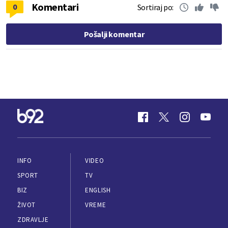
Komentari
0
Sortiraj po:
Pošalji komentar
INFO
VIDEO
SPORT
TV
BIZ
ENGLISH
ŽIVOT
VREME
ZDRAVLJE