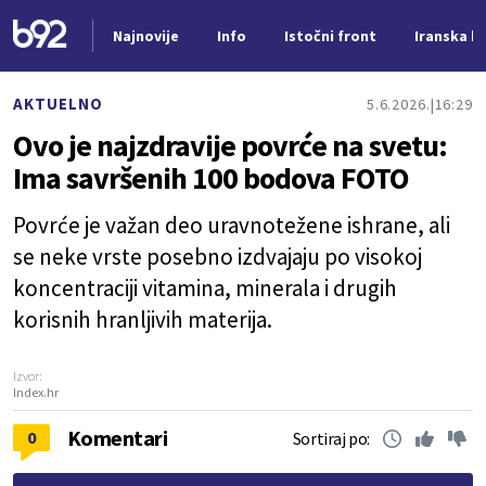
Najnovije
Info
Istočni front
Iranska kr
Nova vest
AKTUELNO
5.6.2026.
16:29
Ovo je najzdravije povrće na svetu:
Ima savršenih 100 bodova FOTO
Povrće je važan deo uravnotežene ishrane, ali
se neke vrste posebno izdvajaju po visokoj
koncentraciji vitamina, minerala i drugih
korisnih hranljivih materija.
Izvor:
Index.hr
Komentari
0
Sortiraj po: