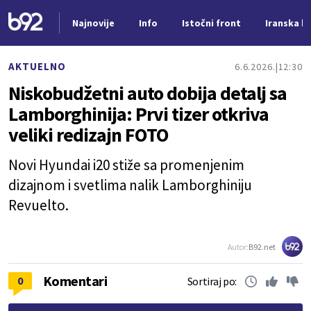
Najnovije
Info
Istočni front
Iranska kr
Nova vest
AKTUELNO
6.6.2026.
12:30
Niskobudžetni auto dobija detalj sa
Lamborghinija: Prvi tizer otkriva
veliki redizajn FOTO
Novi Hyundai i20 stiže sa promenjenim
dizajnom i svetlima nalik Lamborghiniju
Revuelto.
Autor:
B92.net
Komentari
0
Sortiraj po: