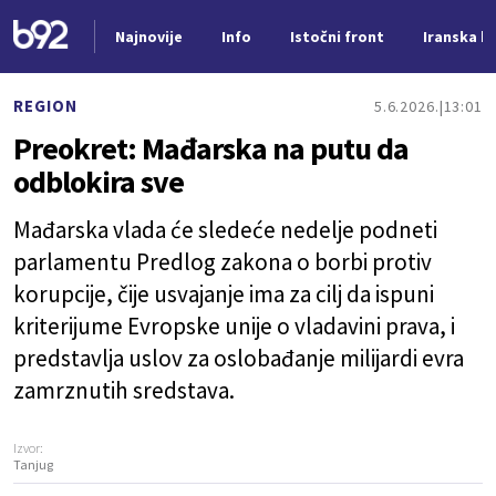
Najnovije
Info
Istočni front
Iranska kr
Nova vest
REGION
5.6.2026.
13:01
Preokret: Mađarska na putu da
odblokira sve
Mađarska vlada će sledeće nedelje podneti
parlamentu Predlog zakona o borbi protiv
korupcije, čije usvajanje ima za cilj da ispuni
kriterijume Evropske unije o vladavini prava, i
predstavlja uslov za oslobađanje milijardi evra
zamrznutih sredstava.
Izvor:
Tanjug