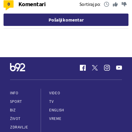
Komentari
0
Sortiraj po:
Pošalji komentar
INFO
VIDEO
SPORT
TV
BIZ
ENGLISH
ŽIVOT
VREME
ZDRAVLJE